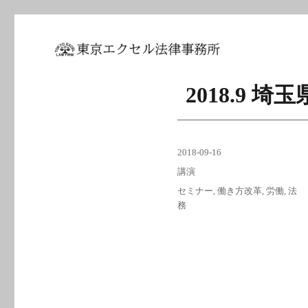
坂東 利国｜東京エクセル法
2018.9
投
2018-09-16
稿
カ
講演
日:
テ
タ
セミナー
,
働き方改革
,
労働
,
法
ゴ
グ
務
リ
ー