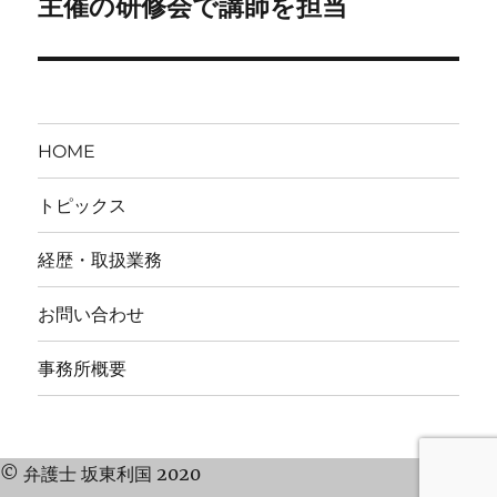
の
主催の研修会で講師を担当
シ
投
稿:
ョ
ン
HOME
トピックス
経歴・取扱業務
お問い合わせ
事務所概要
© 弁護士 坂東利国 2020