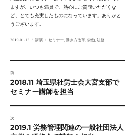
ますが、いつも満員で、熱心にご質問いただくな
ど、とても充実したものになっています。ありがと
うございます。
投
カ
タ
2019-01-13
講演
セミナー
,
働き方改革
,
労働
,
法務
稿
テ
グ
日:
ゴ
リ
ー
投
前
稿
2018.11 埼玉県社労士会大宮支部で
前
の
セミナー講師を担当
ナ
投
ビ
稿:
ゲ
次
2019.1 労務管理関連の一般社団法人
次
ー