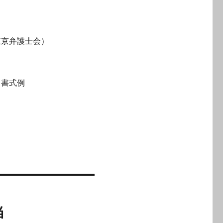
東京弁護士会）
と書式例
当