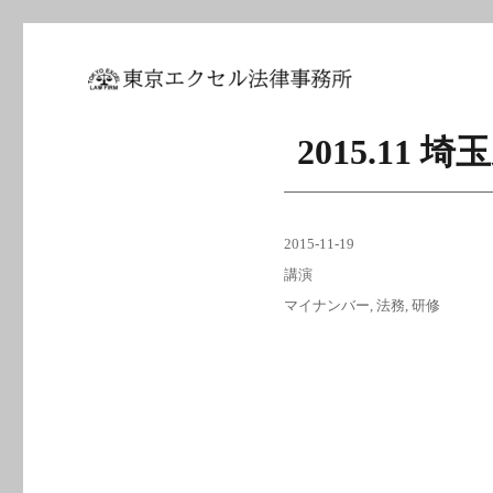
坂東 利国｜東京エクセル法
2015.1
投
2015-11-19
稿
カ
講演
日:
テ
タ
マイナンバー
,
法務
,
研修
ゴ
グ
リ
ー