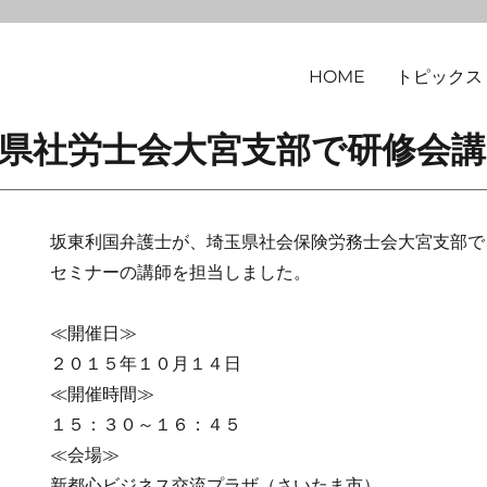
HOME
トピックス
律事務所
1 埼玉県社労士会大宮支部で研修会
坂東利国弁護士が、埼玉県社会保険労務士会大宮支部で
セミナーの講師を担当しました。
≪開催日≫
２０１５年１０月１４日
≪開催時間≫
１５：３０～１６：４５
≪会場≫
新都心ビジネス交流プラザ（さいたま市）