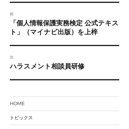
リ
ー
投
前
稿
「個人情報保護実務検定 公式テキス
前
の
ト」（マイナビ出版）を上梓
ナ
投
ビ
稿:
ゲ
次
ハラスメント相談員研修
次
ー
の
シ
投
稿:
ョ
HOME
ン
トピックス