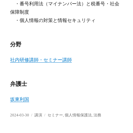
・番号利用法（マイナンバー法）と税番号・社会
保障制度
・個人情報の対策と情報セキュリティ
分野
社内研修講師・セミナー講師
弁護士
坂東利国
投
カ
タ
2024-03-30
講演
セミナー
,
個人情報保護法
,
法務
稿
テ
グ
日:
ゴ