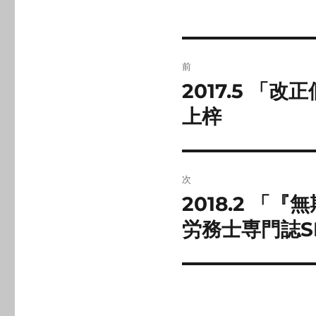
投
前
稿
2017.5 
前
の
ナ
上梓
投
ビ
稿:
ゲ
次
2018.2 
ー
次
の
労務士専門誌S
シ
投
ョ
稿:
ン