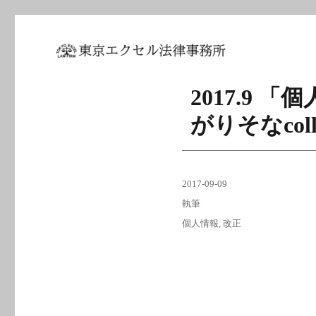
坂東 利国｜東京エクセル法
2017.9
がりそなcoll
投
2017-09-09
稿
カ
執筆
日:
テ
タ
個人情報
,
改正
ゴ
グ
リ
ー