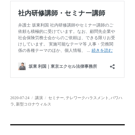
投
カ
タ
2020-07-24
講演
セミナー
,
テレワークハラスメント
,
パワハ
稿
テ
グ
ラ
,
新型コロナウィルス
日:
ゴ
リ
ー
投