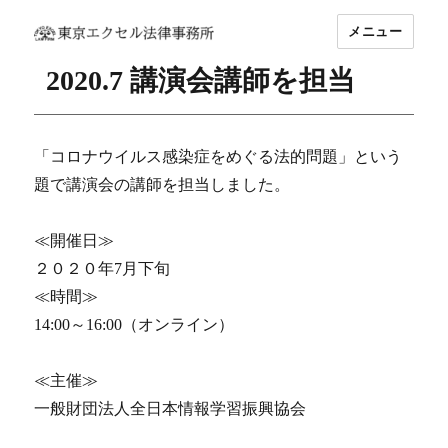
メニュー
坂東 利国｜東京エクセル法律事務所
2020.7 講演会講師を担当
「コロナウイルス感染症をめぐる法的問題」という
題で講演会の講師を担当しました。
≪開催日≫
２０２０年7月下旬
≪時間≫
14:00～16:00（オンライン）
≪主催≫
一般財団法人全日本情報学習振興協会