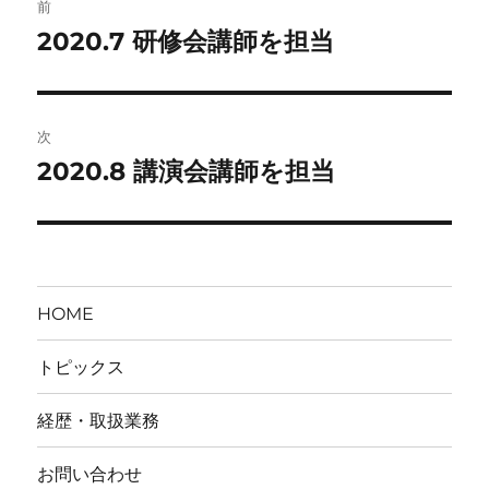
前
稿
2020.7 研修会講師を担当
前
の
ナ
投
ビ
稿:
次
ゲ
2020.8 講演会講師を担当
次
の
ー
投
シ
稿:
ョ
HOME
ン
トピックス
経歴・取扱業務
お問い合わせ