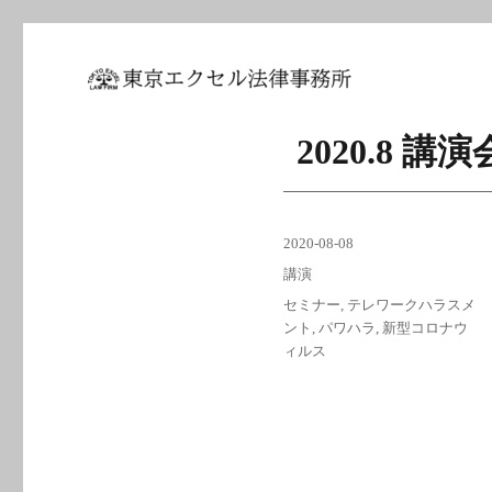
坂東 利国｜東京エクセル法
2020.8 
投
2020-08-08
稿
カ
講演
日:
テ
タ
セミナー
,
テレワークハラスメ
ゴ
グ
ント
,
パワハラ
,
新型コロナウ
リ
ィルス
ー