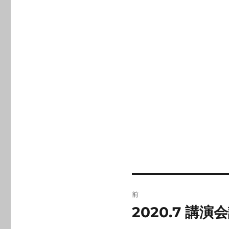
投
前
稿
2020.7 講
前
の
ナ