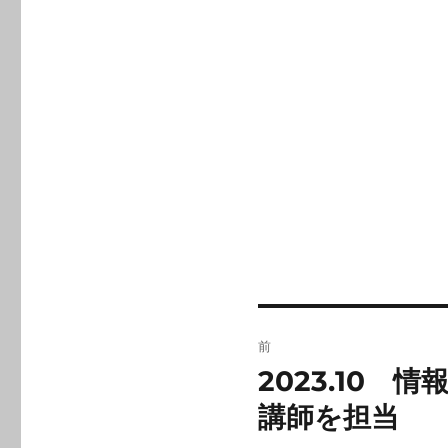
投
前
稿
2023.10
前
の
ナ
講師を担当
投