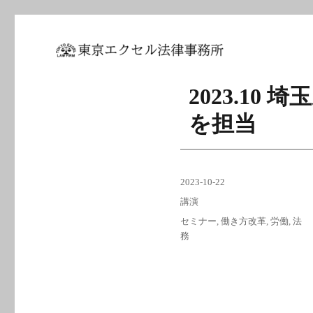
坂東 利国｜東京エクセル法
2023.1
を担当
投
2023-10-22
稿
カ
講演
日:
テ
タ
セミナー
,
働き方改革
,
労働
,
法
ゴ
グ
務
リ
ー