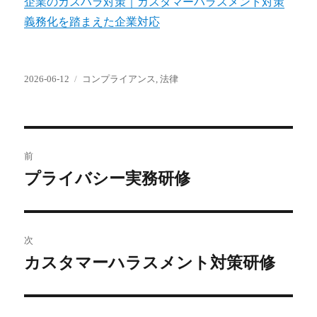
企業のカスハラ対策｜カスタマーハラスメント対策
義務化を踏まえた企業対応
投
カ
2026-06-12
コンプライアンス
,
法律
稿
テ
日:
ゴ
リ
ー
投
前
稿
プライバシー実務研修
前
の
ナ
投
ビ
稿:
次
ゲ
カスタマーハラスメント対策研修
次
の
ー
投