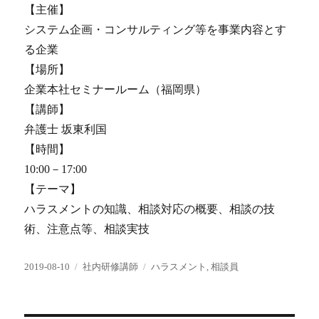
【主催】
システム企画・コンサルティング等を事業内容とす
る企業
【場所】
企業本社セミナールーム（福岡県）
【講師】
弁護士 坂東利国
【時間】
10:00－17:00
【テーマ】
ハラスメントの知識、相談対応の概要、相談の技
術、注意点等、相談実技
投
カ
タ
2019-08-10
社内研修講師
ハラスメント
,
相談員
稿
テ
グ
日:
ゴ
リ