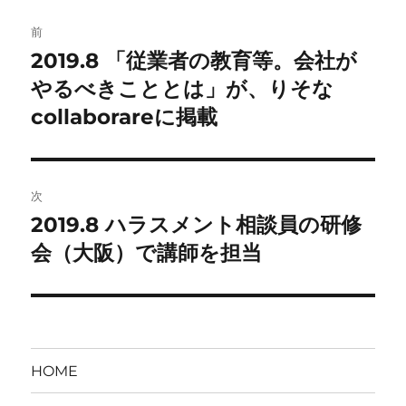
ー
投
前
稿
2019.8 「従業者の教育等。会社が
前
の
やるべきこととは」が、りそな
ナ
投
collaborareに掲載
ビ
稿:
ゲ
次
ー
2019.8 ハラスメント相談員の研修
次
シ
の
会（大阪）で講師を担当
投
ョ
稿:
ン
HOME