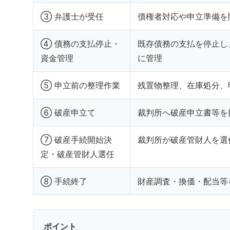
③ 弁護士が受任
債権者対応や申立準備を
④ 債務の支払停止・
既存債務の支払を停止し
資金管理
に管理
⑤ 申立前の整理作業
残置物整理、在庫処分、
⑥ 破産申立て
裁判所へ破産申立書等を
⑦ 破産手続開始決
裁判所が破産管財人を選
定・破産管財人選任
⑧ 手続終了
財産調査・換価・配当等
ポイント