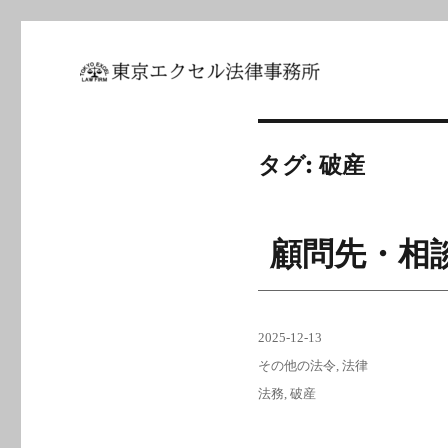
坂東 利国｜東京エクセル法
タグ:
破産
顧問先・相
投
2025-12-13
稿
カ
その他の法令
,
法律
日:
テ
タ
法務
,
破産
ゴ
グ
リ