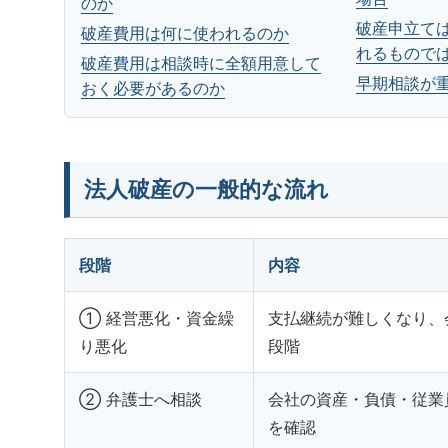
のか
破産申立て
破産費用は何に使われるのか
れるもので
破産費用は相談時に全額用意して
早期相談が
おく必要があるのか
法人破産の一般的な流れ
段階
内容
① 経営悪化・資金繰
支払継続が難しくなり、
り悪化
段階
② 弁護士へ相談
会社の資産・負債・従業
を確認