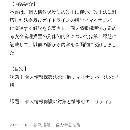
【内容紹介】
本書は、個人情報保護法の改正に伴い、改正法に対
応した法令及びガイドラインの解説とマイナンバー
に関連する解説を充実させ、個人情報保護法が定め
る安全管理措置の具体的内容については第Ⅱ課題に
記載して、以前の版から内容を全面的に改訂しまし
た。
【目次】
課題Ⅰ 個人情報保護法の理解，マイナンバー法の理
解
課題Ⅱ 個人情報保護の対策と情報セキュリティ」
投
カ
タ
2022-11-18
執筆
,
書籍
個人情報
,
法務