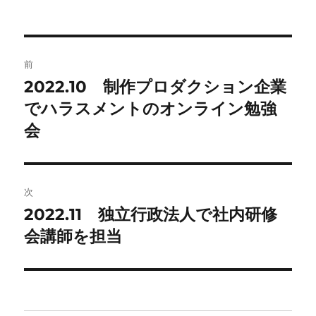
稿
テ
グ
日:
ゴ
リ
ー
投
前
稿
2022.10 制作プロダクション企業
前
の
でハラスメントのオンライン勉強
ナ
投
会
ビ
稿:
ゲ
次
ー
2022.11 独立行政法人で社内研修
次
シ
の
会講師を担当
投
ョ
稿:
ン