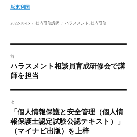
坂東利国
投
カ
タ
2022-10-15
社内研修講師
ハラスメント
,
社内研修
稿
テ
グ
日:
ゴ
リ
ー
投
前
稿
ハラスメント相談員育成研修会で講
前
の
師を担当
ナ
投
ビ
稿:
ゲ
次
「個人情報保護と安全管理（個人情
次
ー
の
報保護士認定試験公認テキスト）」
シ
投
（マイナビ出版）を上梓