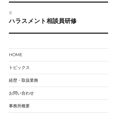
投
ビ
稿:
次
ゲ
ハラスメント相談員研修
次
の
ー
投
シ
稿:
ョ
HOME
ン
トピックス
経歴・取扱業務
お問い合わせ
事務所概要