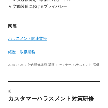
Ⅴ 労働関係におけるプライバシー
関連
ハラスメント関連業務
経歴・取扱業務
投
カ
タ
2025-07-28
社内研修講師
,
講演
セミナー
,
ハラスメント
,
労働
稿
テ
グ
日:
ゴ
リ
ー
投
前
稿
カスタマーハラスメント対策研修
前
の
ナ