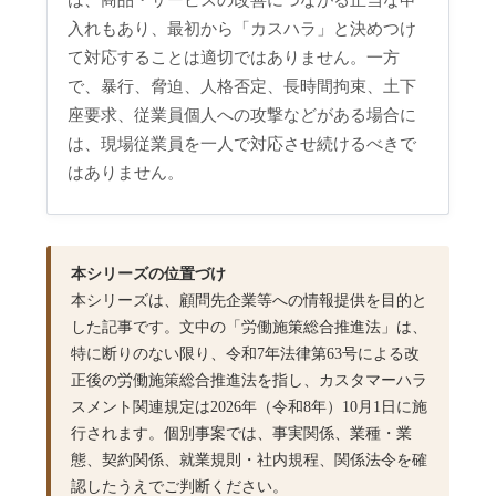
は、商品・サービスの改善につながる正当な申
入れもあり、最初から「カスハラ」と決めつけ
て対応することは適切ではありません。一方
で、暴行、脅迫、人格否定、長時間拘束、土下
座要求、従業員個人への攻撃などがある場合に
は、現場従業員を一人で対応させ続けるべきで
はありません。
本シリーズの位置づけ
本シリーズは、顧問先企業等への情報提供を目的と
した記事です。文中の「労働施策総合推進法」は、
特に断りのない限り、令和7年法律第63号による改
正後の労働施策総合推進法を指し、カスタマーハラ
スメント関連規定は2026年（令和8年）10月1日に施
行されます。個別事案では、事実関係、業種・業
態、契約関係、就業規則・社内規程、関係法令を確
認したうえでご判断ください。