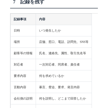
7 記録を残す
記録事項
内容
日時
いつ発生したか
場所
店舗、窓口、電話、訪問先、SNS等
顧客等の情報
氏名、連絡先、属性、取引先名等
対応者
一次対応者、同席者、責任者
要求内容
何を求めているか
言動内容
暴言、脅迫、要求、発言内容
会社側の説明
何を説明し、どこまで回答したか