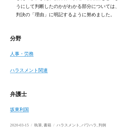
うにして判断したのかがわかる部分については、
判決の「理由」に明記するように努めました。
分野
人事・労務
ハラスメント関連
弁護士
坂東利国
投
カ
タ
2020-03-15
執筆
,
書籍
ハラスメント
,
パワハラ
,
判例
稿
テ
グ