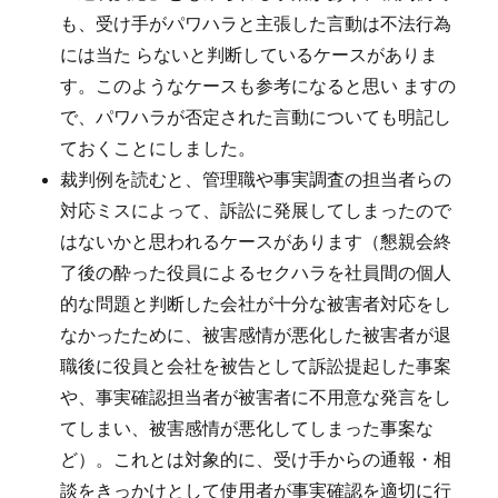
も、受け手がパワハラと主張した言動は不法行為
には当た らないと判断しているケースがありま
す。このようなケースも参考になると思い ますの
で、パワハラが否定された言動についても明記し
ておくことにしました。
裁判例を読むと、管理職や事実調査の担当者らの
対応ミスによって、訴訟に発展してしまったので
はないかと思われるケースがあります（懇親会終
了後の酔った役員によるセクハラを社員間の個人
的な問題と判断した会社が十分な被害者対応をし
なかったために、被害感情が悪化した被害者が退
職後に役員と会社を被告として訴訟提起した事案
や、事実確認担当者が被害者に不用意な発言をし
てしまい、被害感情が悪化してしまった事案な
ど）。これとは対象的に、受け手からの通報・相
談をきっかけとして使用者が事実確認を適切に行