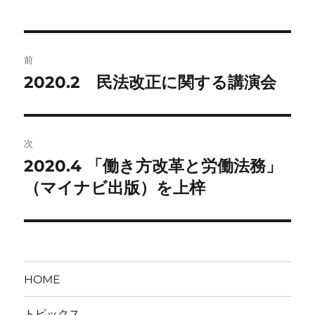
日:
ゴ
リ
ー
投
前
稿
2020.2 民法改正に関する講演会
前
の
ナ
投
ビ
稿:
次
ゲ
2020.4 「働き方改革と労働法務」
次
の
（マイナビ出版）を上梓
ー
投
シ
稿:
ョ
HOME
ン
トピックス