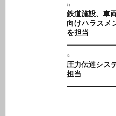
前
稿
鉄道施設、車
前
の
ナ
向けハラスメ
投
を担当
ビ
稿:
ゲ
ー
次
圧力伝達シス
次
シ
の
担当
ョ
投
稿:
ン