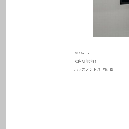
投
2023-03-05
稿
カ
社内研修講師
日:
テ
タ
ハラスメント
,
社内研修
ゴ
グ
リ
ー