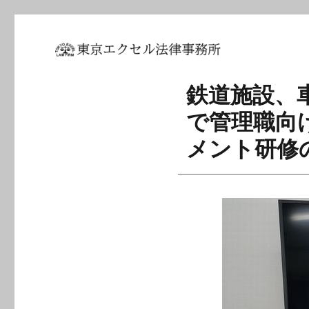
坂東 利国｜東京エクセル法
鉄道施設、
で管理職向
メント研修