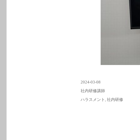
投
2024-03-08
稿
カ
社内研修講師
日:
テ
タ
ハラスメント
,
社内研修
ゴ
グ
リ
ー