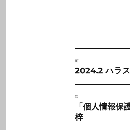
投
前
稿
2024.2 
前
の
ナ
投
ビ
稿:
次
ゲ
「個人情報保
次
の
梓
ー
投
シ
稿: