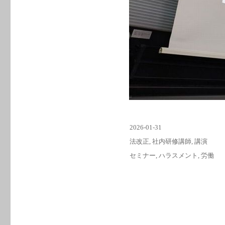
投
2026-01-31
稿
カ
法改正
,
社内研修講師
,
講演
日:
テ
タ
セミナー
,
ハラスメント
,
労働
ゴ
グ
リ
ー