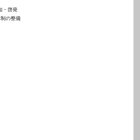
知・啓発
体制の整備