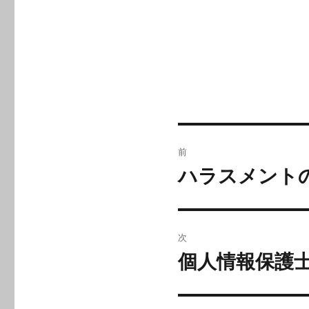
投
前
稿
ハラスメント
前
の
ナ
投
ビ
稿:
次
ゲ
個人情報保護
次
の
ー
投