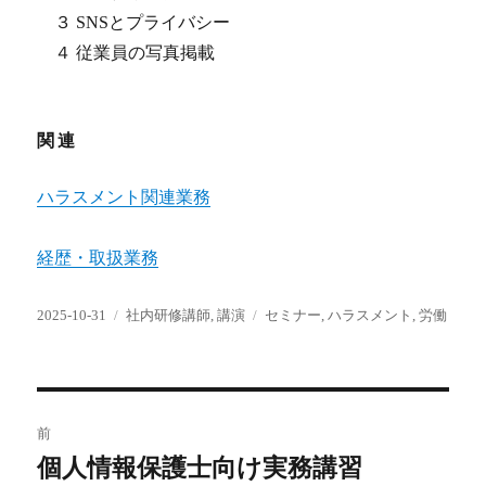
３ SNSとプライバシー
４ 従業員の写真掲載
関連
ハラスメント関連業務
経歴・取扱業務
投
カ
タ
2025-10-31
社内研修講師
,
講演
セミナー
,
ハラスメント
,
労働
稿
テ
グ
日:
ゴ
リ
ー
投
前
稿
個人情報保護士向け実務講習
前