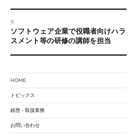
の
ナ
投
ビ
稿:
次
ゲ
ソフトウェア企業で役職者向けハラ
次
の
スメント等の研修の講師を担当
ー
投
シ
稿:
ョ
HOME
ン
トピックス
経歴・取扱業務
お問い合わせ