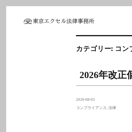
坂東 利国｜東京エクセル法
カテゴリー:
コン
2026年改
投
2026-08-03
稿
カ
コンプライアンス
,
法律
日:
テ
ゴ
リ