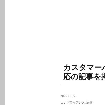
ー
カスタマー
応の記事を
投
2026-06-12
稿
カ
コンプライアンス
,
法律