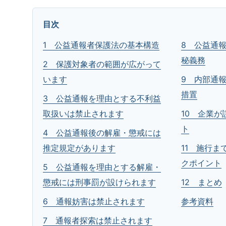
目次
1 公益通報者保護法の基本構造
8 公益通
秘義務
2 保護対象者の範囲が広がって
います
9 内部通
措置
3 公益通報を理由とする不利益
取扱いは禁止されます
10 企業
ト
4 公益通報後の解雇・懲戒には
推定規定があります
11 施行
クポイント
5 公益通報を理由とする解雇・
懲戒には刑事罰が設けられます
12 まとめ
6 通報妨害は禁止されます
参考資料
7 通報者探索は禁止されます