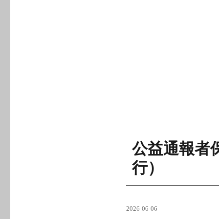
日:
テ
ゴ
リ
ー
公益通報者保
行）
投
2026-06-06
稿