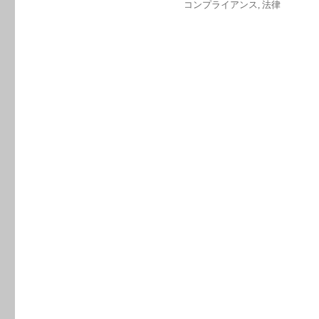
カ
コンプライアンス
,
法律
日:
テ
ゴ
リ
ー