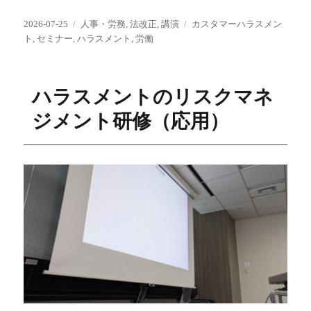
投
カ
タ
2026-07-25
人事・労務
,
法改正
,
講演
カスタマーハラスメン
稿
テ
グ
ト
,
セミナー
,
ハラスメント
,
労働
日:
ゴ
リ
ー
ハラスメントのリスクマネ
ジメント研修（応用）