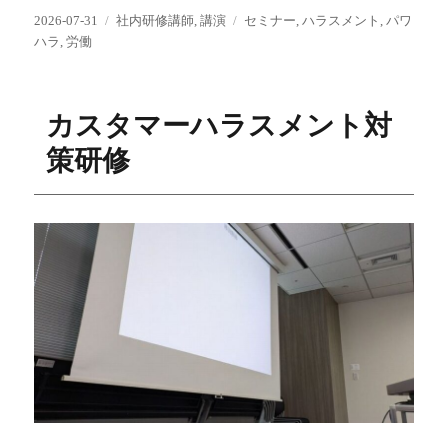
投
カ
タ
2026-07-31
社内研修講師
,
講演
セミナー
,
ハラスメント
,
パワ
稿
テ
グ
ハラ
,
労働
日:
ゴ
リ
ー
カスタマーハラスメント対
策研修