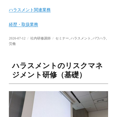
ハラスメント関連業務
経歴・取扱業務
投
カ
タ
2026-07-12
社内研修講師
セミナー
,
ハラスメント
,
パワハラ
,
稿
テ
グ
労働
日:
ゴ
リ
ー
ハラスメントのリスクマネ
ジメント研修（基礎）