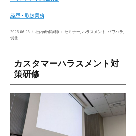
経歴・取扱業務
投
カ
タ
2026-06-28
社内研修講師
セミナー
,
ハラスメント
,
パワハラ
,
稿
テ
グ
労働
日:
ゴ
リ
ー
カスタマーハラスメント対
策研修