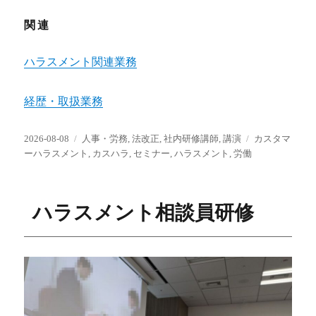
関連
ハラスメント関連業務
経歴・取扱業務
投
カ
タ
2026-08-08
人事・労務
,
法改正
,
社内研修講師
,
講演
カスタマ
稿
テ
グ
ーハラスメント
,
カスハラ
,
セミナー
,
ハラスメント
,
労働
日:
ゴ
リ
ー
ハラスメント相談員研修