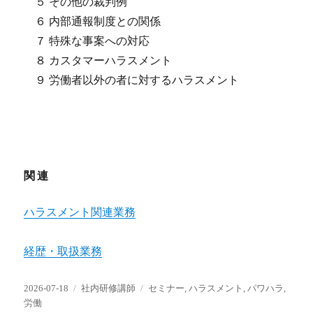
５ その他の裁判例
６ 内部通報制度との関係
７ 特殊な事案への対応
８ カスタマーハラスメント
９ 労働者以外の者に対するハラスメント
関連
ハラスメント関連業務
経歴・取扱業務
投
カ
タ
2026-07-18
社内研修講師
セミナー
,
ハラスメント
,
パワハラ
,
稿
テ
グ
労働